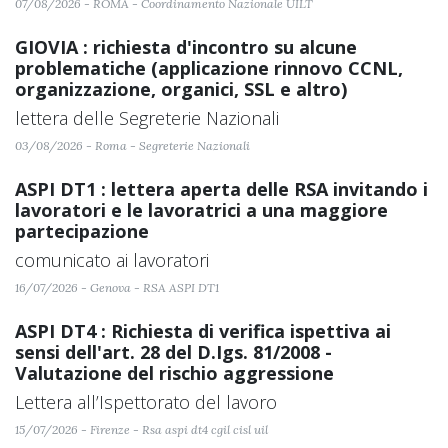
07/08/2026 - ROMA - Coordinamento Nazionale UILT
GIOVIA : richiesta d'incontro su alcune
problematiche (applicazione rinnovo CCNL,
organizzazione, organici, SSL e altro)
lettera delle Segreterie Nazionali
03/08/2026 - Roma - Segreterie Nazionali
ASPI DT1 : lettera aperta delle RSA invitando i
lavoratori e le lavoratrici a una maggiore
partecipazione
comunicato ai lavoratori
16/07/2026 - Genova - RSA ASPI DT1
ASPI DT4 : Richiesta di verifica ispettiva ai
sensi dell'art. 28 del D.Igs. 81/2008 -
Valutazione del rischio aggressione
Lettera all’Ispettorato del lavoro
15/07/2026 - Firenze - Rsa aspi dt4 cgil cisl uil