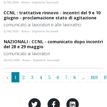
11/06/2026 - Roma - Segreterie Nazionali
CCNL : trattative rinnovo - incontri del 9 e 10
giugno - proclamazione stato di agitazione
comunicato ai lavoratori e alle lavoratrici
11/06/2026 - Roma - Segreterie Nazionali
NAZIONALI : CCNL - comunicato dopo incontri
del 28 e 29 maggio
comunicato ai lavoratori
29/05/2026 - Roma - Segreterie Nazionali
‹
1
2
3
4
5
6
7
8
...
189
1