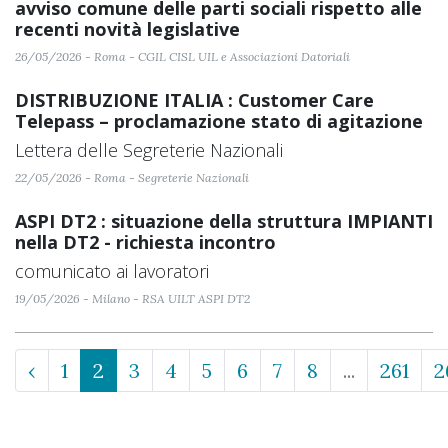
avviso comune delle parti sociali rispetto alle
recenti novità legislative
26/05/2026 - Roma - CGIL CISL UIL e Associazioni Datoriali
DISTRIBUZIONE ITALIA : Customer Care
Telepass – proclamazione stato di agitazione
Lettera delle Segreterie Nazionali
22/05/2026 - Roma - Segreterie Nazionali
ASPI DT2 : situazione della struttura IMPIANTI
nella DT2 - richiesta incontro
comunicato ai lavoratori
19/05/2026 - Milano - RSA UILT ASPI DT2
‹
1
2
3
4
5
6
7
8
...
261
2